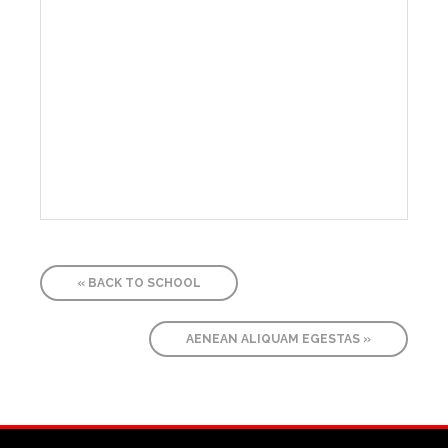
Event
«
BACK TO SCHOOL
Navigation
AENEAN ALIQUAM EGESTAS
»