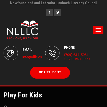
Newfoundland and Labrador Laubach Literacy Council
Togg
navi
PHONE
EMAIL
(709) 634-5081
info@nlllc.ca
1-800-863-0373
BE A STUDENT
Play For Kids